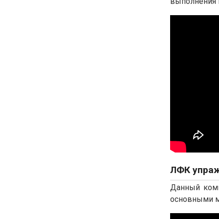
выполнения 
ЛФК упраж
Данный комп
основными м