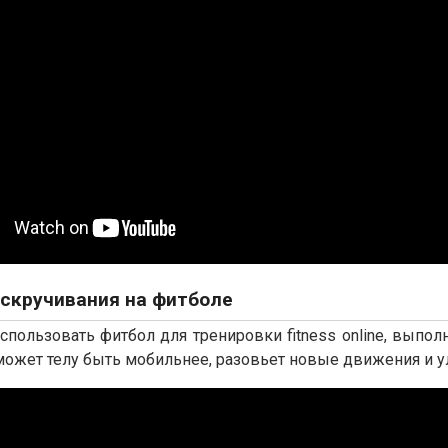
скручивания на фитболе
пользовать фитбол для тренировки fitness online, выпо
оможет телу быть мобильнее, разовьет новые движения и 