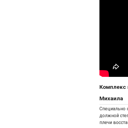
Комплекс 
Михаила
Специально с
должной степ
плечи восста