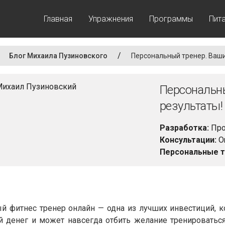
Главная
Упражнения
Программы
Пит
/
Блог Михаила Пузиновского
Персональный тренер. Ваши
Персональны
результаты!
Разработка:
Про
Консультации:
On
Персональные т
й фитнес тренер онлайн — одна из лучших инвестиций, к
ой денег и может навсегда отбить желание тренироватьс