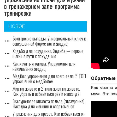
в тренажерном зале: программа
тренировки
НОВОЕ
Болгарские выпады: Универсальный ключ к
more_horiz
совершенной форме ног и ягодиц
Ходьба для похудения. Ходьба — первые
more_horiz
шаги на пути к похудению
Как качать ягодицы. Упражнения для
more_horiz
накачивания ягодиц
Медбол упражнения для всего тела. 5 ТОП
Обратные 
more_horiz
упражнений с медболом
Жир на животе и 2 типа жира на животе.
Как можно ис
more_horiz
Как убрать и избавиться раз и навсегда!
мяче. Это п
Гиалуроновая кислота польза (гилауронка).
more_horiz
Находка для женщин и спортсменов
Упражнения для пресса. Как избавиться от
more_horiz