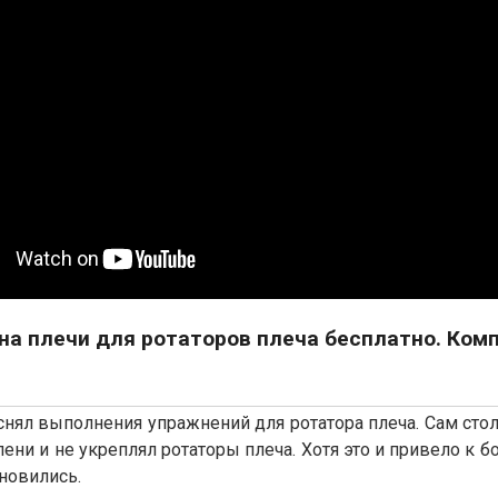
на плечи для ротаторов плеча бесплатно. Ком
нял выполнения упражнений для ротатора плеча. Сам столк
ени и не укреплял ротаторы плеча. Хотя это и привело к 
новились.